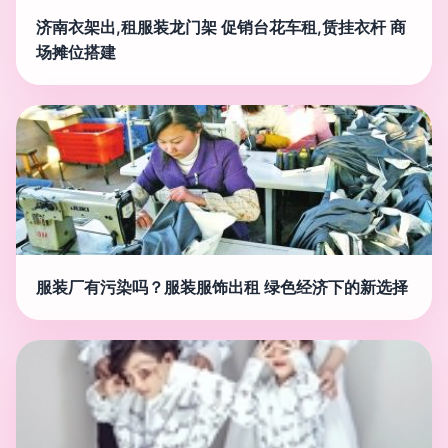
济南衣架出,租服装龙门架 促销台花车租,赁挂衣杆 商
场摊位搭建
服装厂有污染吗？服装服饰出租 绿色经济下的新选择